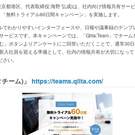
本社:東京都港区、代表取締役:海野 弘成)は、社内向け情報共有サービス「
より「無料トライアル60日間キャンペーン」を実施します。
、シンプルでわかりやすいインターフェースや、日報や議事録のテン
ービスです。本キャンペーンでは、「Qiita:Team」でチー
む」ボタンよりアンケートにご回答いただくことで、通常30日
新入社員を迎える準備として、社内の情報共有が大切になって
ください。
ータチーム)」
https://teams.qiita.com/