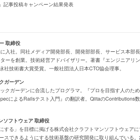
020」記事投稿キャンペーン結果発表
ー 取締役
シィに入社。同社メディア開発部長、開発部部長、サービス本部
レクターを創業。技術経営アドバイザリー。著書『エンジニアリ
泳社技術書大賞受賞。一般社団法人日本CTO協会理事。
ックガーデン
ソニックガーデンに合流したプログラマ。『プロを目指す人のため
– RSpecによるRailsテスト入門』の翻訳者。QiitaのContribution
トマンソフトウェア 取締役
にする」を目標に掲げる株式会社クラフトマンソフトウェアに
スできるようにする技術基盤の研究開発に取り組んでいる。2020