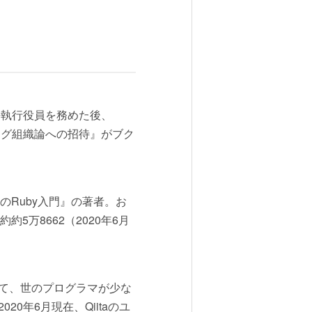
長執行役員を務めた後、
ング組織論への招待』がブク
のRuby入門』の著者。お
s数約約5万8662（2020年6月
て、世のプログラマが少な
年6月現在、Qiitaのユ