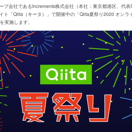
プ会社であるIncrements株式会社（本社：東京都港区、代
「Qiita（キータ）」で開催中の「Qiita夏祭り2020 オンラ
信を実施します。