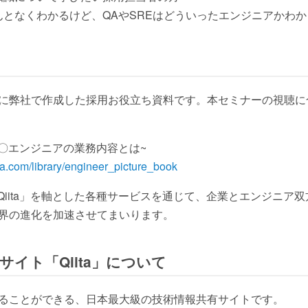
となくわかるけど、QAやSREはどういったエンジニアかわ
に弊社で作成した採用お役立ち資料です。本セミナーの視聴に
〇〇エンジニアの業務内容とは~
ita.com/library/engineer_picture_book
後も「Qiita」を軸とした各種サービスを通じて、企業とエンジニ
界の進化を加速させてまいります。
イト「Qiita」について
ることができる、日本最大級の技術情報共有サイトです。