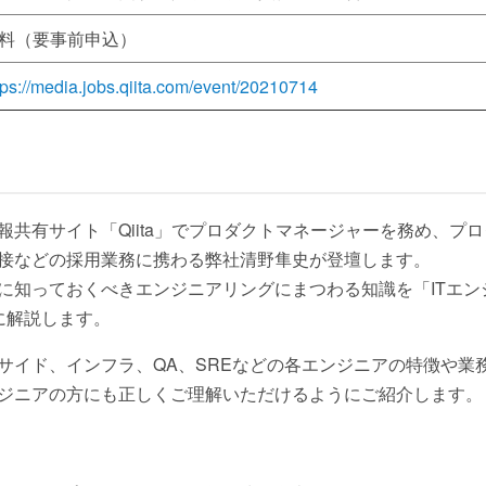
料（要事前申込）
tps://media.jobs.qiita.com/event/20210714
報共有サイト「Qiita」でプロダクトマネージャーを務め、プ
接などの採用業務に携わる弊社清野隼史が登壇します。
に知っておくべきエンジニアリングにまつわる知識を「ITエン
に解説します。
サイド、インフラ、QA、SREなどの各エンジニアの特徴や業
ジニアの方にも正しくご理解いただけるようにご紹介します。