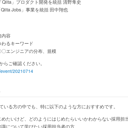
社 「Qiita」プロダクト開発を統括 清野隼史
「Qiita Jobs」事業を統括 田中翔也
務内容
つわるキーワード
〇〇エンジニアの分布、規模
からご確認ください。
om/event/20210714
め
ている方の中でも、特に以下のような方におすすめです。
じめたいけど、どのようにはじめたらいいかわからない採用担
知識について学びたい採用担当者の方