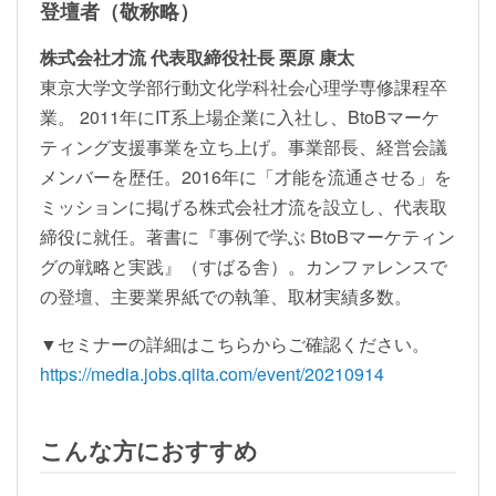
登壇者（敬称略）
株式会社才流 代表取締役社長 栗原 康太
東京大学文学部行動文化学科社会心理学専修課程卒
業。 2011年にIT系上場企業に入社し、BtoBマーケ
ティング支援事業を立ち上げ。事業部長、経営会議
メンバーを歴任。2016年に「才能を流通させる」を
ミッションに掲げる株式会社才流を設立し、代表取
締役に就任。著書に『事例で学ぶ BtoBマーケティン
グの戦略と実践』（すばる舎）。カンファレンスで
の登壇、主要業界紙での執筆、取材実績多数。
▼セミナーの詳細はこちらからご確認ください。
https://media.jobs.qiita.com/event/20210914
こんな方におすすめ