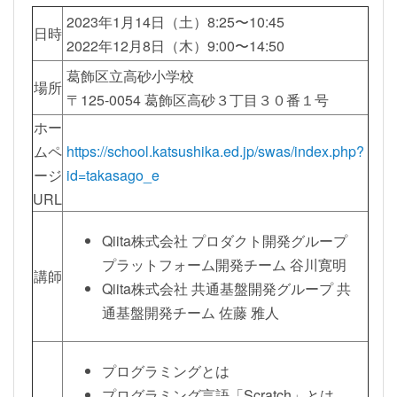
2023年1月14日（土）8:25〜10:45
日時
2022年12月8日（木）9:00〜14:50
葛飾区立高砂小学校
場所
〒125-0054 葛飾区高砂３丁目３０番１号
ホー
ムペ
https://school.katsushika.ed.jp/swas/index.php?
ージ
id=takasago_e
URL
Qiita株式会社 プロダクト開発グループ
プラットフォーム開発チーム 谷川寛明
講師
Qiita株式会社 共通基盤開発グループ 共
通基盤開発チーム 佐藤 雅人
プログラミングとは
プログラミング言語「Scratch」とは