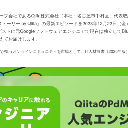
ープ会社であるQiita株式会社（本社：名古屋市中村区、代表
ストーリー by Qiita』の最新エピソードを2023年12月22
トに元Googleソフトウェアエンジニアで現在は独立してBlue Wh
えてお届けします。
アが集うオンラインコミュニティを市場として、IT人材白書（2020年版