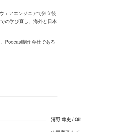
フトウェアエンジニアで独立後
の大学での学び直し、海外と日本
、Podcast制作会社である
。
清野 隼史 / Qiita株式会社
内定者アルバイトを経て、2019年4月