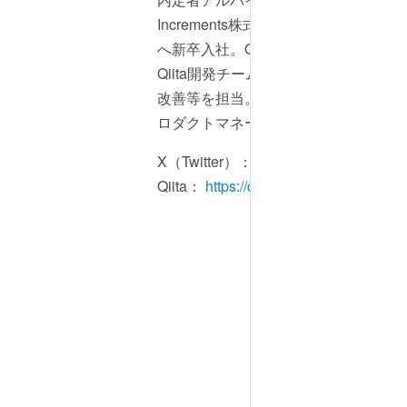
Increments株式会社（現 Qiita株式会
へ新卒入社。Qiita Jobs開発チーム、
Qiita開発チームでプロダクト開発や
改善等を担当。2020年1月「Qiita」の
ロダクトマネージャーに就任。
X（Twitter）：
https://twitter.com/gett
Qiita：
https://qiita.com/getty104