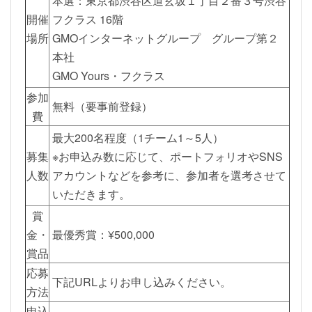
本選：東京都渋谷区道玄坂１丁目２番３号渋谷
開催
フクラス 16階
場所
GMOインターネットグループ グループ第２
本社
GMO Yours・フクラス
参加
無料（要事前登録）
費
最大200名程度（1チーム1～5人）
募集
※お申込み数に応じて、ポートフォリオやSNS
人数
アカウントなどを参考に、参加者を選考させて
いただきます。
賞
金・
最優秀賞：¥500,000
賞品
応募
下記URLよりお申し込みください。
方法
申込