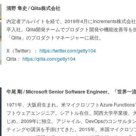
清野 隼史 / Qiita株式会社
内定者アルバイトを経て、2019年4月にIncrements株式会社
卒入社。Qiita開発チームでプロダクト開発や機能改善等を担
「Qiita」のプロダクトマネージャーに就任。
X（Twitter）：
https://twitter.com/getty104
Qiita：
https://qiita.com/getty104
牛尾 剛 / Microsoft Senior Software Enginee
1971年、大阪府生まれ。米マイクロソフトAzure Functi
フトウェアエンジニア。シアトル在住。関西大学卒業後、大手
じめ、2009年に独立。アジャイル、DevOpsのコンサル
ティングや講演を手掛けてきた。2015年、米国マイクロ