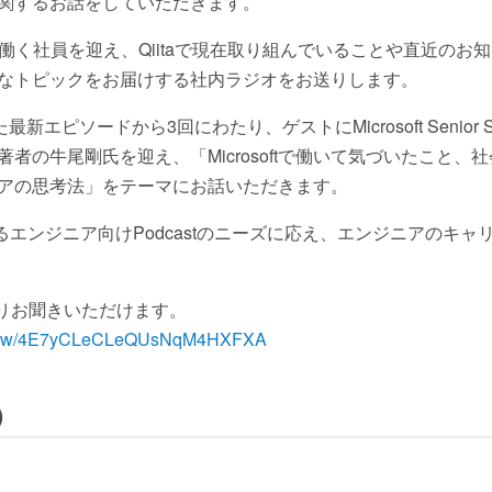
関するお話をしていただきます。
で働く社員を迎え、Qiitaで現在取り組んでいることや直近のお知
なトピックをお届けする社内ラジオをお送りします。
エピソードから3回にわたり、ゲストにMicrosoft Senior Soft
者の牛尾剛氏を迎え、「Microsoftで働いて気づいたこと、
アの思考法」をテーマにお話いただきます。
年高まるエンジニア向けPodcastのニーズに応え、エンジニアのキ
RLよりお聞きいただけます。
m/show/4E7yCLeCLeQUsNqM4HXFXA
）