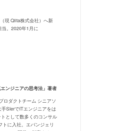
（現 Qiita株式会社）へ新
当。2020年1月に
r、「世界一流エンジニアの思考法」著者
onsプロダクトチーム シニアソ
SIerでITエンジニアをは
タントとして数多くのコンサル
ソフトに入社。エバンジェリ