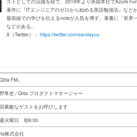
ストとしての活躍を経て、2019年より米国本社でAzure Fun
著作に『ITエンジニアのゼロから始める英語勉強法』など
最前線での学びを伝えるnoteが人気を博す。著書に「世界
などがある。
X（Twitter）：
https://twitter.com/sandayuu
Qiita FM』
野隼史 / Qiita プロダクトマネージャー
回素敵なゲストをお呼びします
週火曜日 朝6:00
iita株式会社