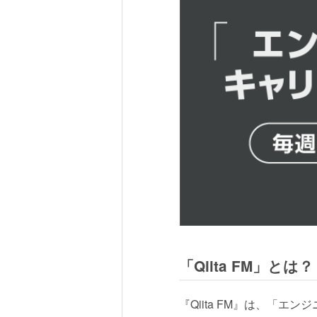
「Qiita FM」とは？
『Qiita FM』は、「