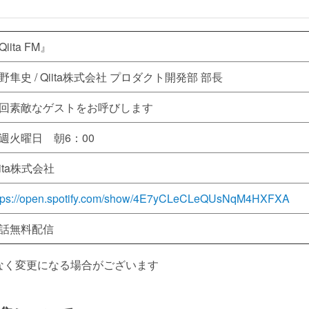
Qiita FM』
野隼史 / Qiita株式会社 プロダクト開発部 部長
回素敵なゲストをお呼びします
週火曜日 朝6：00
iita株式会社
tps://open.spotify.com/show/4E7yCLeCLeQUsNqM4HXFXA
話無料配信
なく変更になる場合がございます