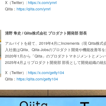
X（Twitter）:
https://x.com/ymrl
Qiita：
https://qiita.com/ymrl
清野 隼史 / Qiita株式会社 プロダクト開発部 部長
アルバイトを経て、2019年4月にIncrements（現 Qiita
入社後はQiita、Qiita Jobsのプロダクト開発や機能改善等
2020年1月から「Qiita」のプロダクトマネジメントとメ
2025年4月よりプロダクト開発部 部長として開発組織の統
X（Twitter）:
https://x.com/getty104
Qiita：
https://qiita.com/getty104