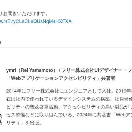
RLよりお聞きいただけます。
m/show/4E7yCLeCLeQUsNqM4HXFXA
）
ymrl（Rei Yamamoto） / フリー株式会社UIデザイ
「Webアプリケーションアクセシビリティ」共著者
2014年にフリー株式会社にエンジニアとして入社。2019
在は社内で使われているデザインシステムの構築、社員研
ビリティの普及啓発活動、アクセシビリティの高い製品が
セス整備などに取り組んでいる。2024年に共著書「Web
リティ」を出版。