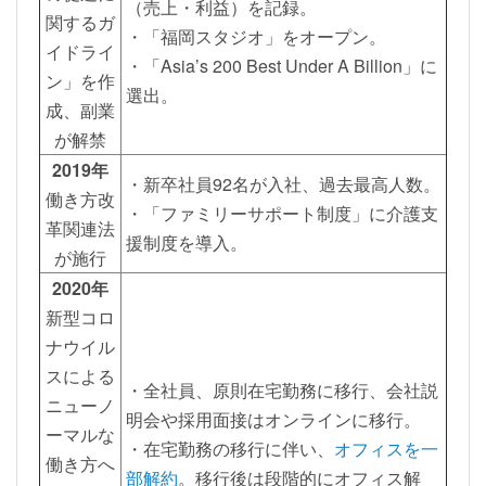
（売上・利益）を記録。
関するガ
・「福岡スタジオ」をオープン。
イドライ
・「Asia’s 200 Best Under A Billion」に
ン」を作
選出。
成、副業
が解禁
2019年
・新卒社員92名が入社、過去最高人数。
働き方改
・「ファミリーサポート制度」に介護支
革関連法
援制度を導入。
が施行
2020年
新型コロ
ナウイル
スによる
・全社員、原則在宅勤務に移行、会社説
ニューノ
明会や採用面接はオンラインに移行。
ーマルな
・在宅勤務の移行に伴い、
オフィスを一
働き方へ
部解約
。移行後は段階的にオフィス解