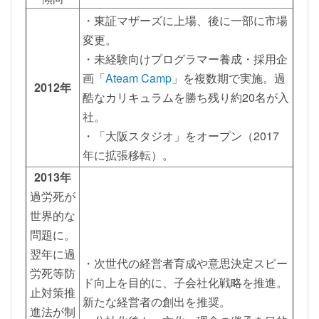
・東証マザーズに上場、後に一部に市場
変更。
・未経験向けプログラマー養成・採用企
画「
Ateam Camp
」を複数期で実施。過
2012年
酷なカリキュラムを勝ち残り約20名が入
社。
・「大阪スタジオ」をオープン（2017
年に拡張移転）。
2013年
過労死が
世界的な
問題に。
翌年に過
・次世代の経営者育成や意思決定スピー
労死等防
ド向上を目的に、子会社化戦略を推進。
止対策推
新たな経営者の創出を推奨。
進法が制