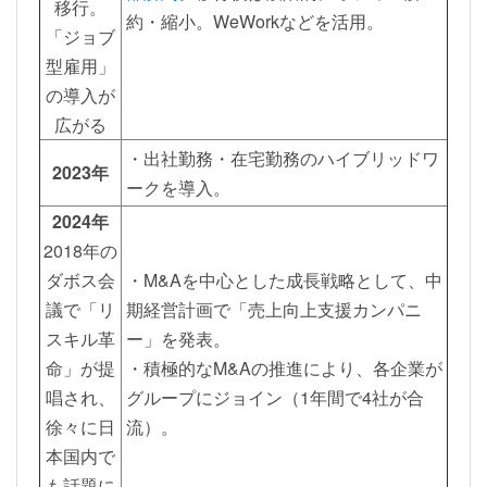
移行。
約・縮小。WeWorkなどを活用。
「ジョブ
型雇用」
の導入が
広がる
・出社勤務・在宅勤務のハイブリッドワ
2023年
ークを導入。
2024年
2018年の
ダボス会
・M&Aを中心とした成長戦略として、中
議で「リ
期経営計画で「売上向上支援カンパニ
スキル革
ー」を発表。
命」が提
・積極的なM&Aの推進により、各企業が
唱され、
グループにジョイン（1年間で4社が合
徐々に日
流）。
本国内で
も話題に