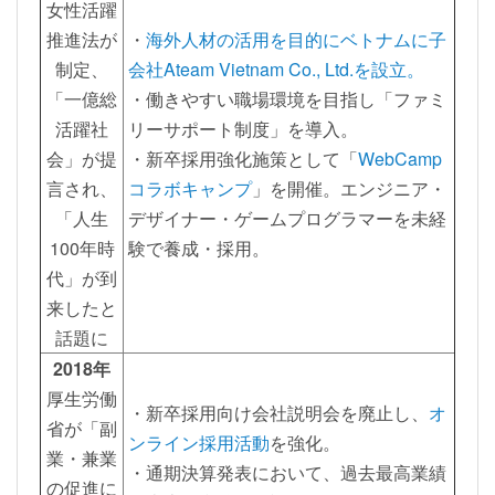
女性活躍
推進法が
・
海外人材の活用を目的にベトナムに子
制定、
会社Ateam Vietnam Co., Ltd.を設立。
「一億総
・働きやすい職場環境を目指し「ファミ
活躍社
リーサポート制度」を導入。
会」が提
・新卒採用強化施策として「
WebCamp
言され、
コラボキャンプ
」を開催。エンジニア・
「人生
デザイナー・ゲームプログラマーを未経
100年時
験で養成・採用。
代」が到
来したと
話題に
2018年
厚生労働
・新卒採用向け会社説明会を廃止し、
オ
省が「副
ンライン採用活動
を強化。
業・兼業
・通期決算発表において、過去最高業績
の促進に