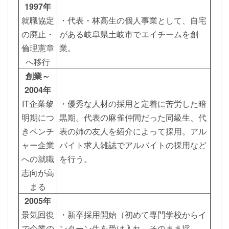
1997年
就職協定
・代表・林高生の個人事業として、自宅
の廃止・
がある岐阜県土岐市でエイチームを創
倫理憲章
業。
へ移行
創業～
2004年
IT企業黎
・優秀な人材の採用と定着に苦労した暗
明期につ
黒期。代表の麻雀仲間だった同級生、代
きベンチ
表の姉の友人を紹介によって採用。アル
ャー企業
バイト求人雑誌でアルバイトの採用など
への就職
を行う。
志向が高
まる
2005年
景気回復
・新卒採用開始（初めて専門学校からイ
で企業の
ンターン生を受け入れ、そのまま採