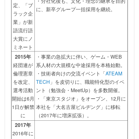
・分社化後も、文化・理念の継承を目的
定、「ブ
に、新卒グループ一括採用を継続。
ラック企
業」が新
語流行語
大賞にノ
ミネート
2015年
・事業の急拡大に伴い、ゲーム・WEB
経団連が
系人材の大規模な中途採用を本格始動。
倫理憲章
・技術者向けの交流イベント「
ATEAM
を改定、
TECH
」を皮切りに、職能特化型のイベ
選考活動
ント（勉強会・MeetUp）を多数開催。
開始は6月
・「東京スタジオ」をオープン、12月に
1日が解禁
本社を「大名古屋ビルヂング」に移転
に
（2017年に増床拡張）。
2017年
2016年に