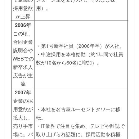
採用意欲
用）。
が上昇
2006年
この頃、
合同企業
・第1号新卒社員（2006年卒）が入社。
説明会や
・中途採用を本格始動（約1年間で社員
WEBでの
数が10名から60名に増加）。
新卒求人
広告が主
流
2007年
企業の採
用意欲が
・本社を名古屋ルーセントタワーに移
拡大し、
転。
売り手市
・IT業界で注目を集め、テレビや雑誌で
場に。バ
取り上げられ話題に。採用活動を積極