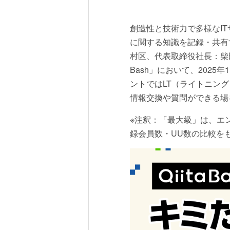
創造性と技術力で多様なI
に関する知識を記録・共有す
村区、代表取締役社長：柴
Bash」において、2025
ントではLT（ライトニン
情報交換や質問ができる場
※注釈：「最大級」は、エ
録会員数・UU数の比較を