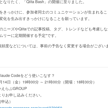
りたく、「Qiita Bash」の開催に至りました。
をきっかけに、参加者同士のコミュニケーションが生まれるこ
変化を生み出すきっかけになることを願っています。
のニーズやQiitaでの記事投稿、タグ、トレンドなども考慮し
ムリーに定期開催する予定*です。
催頻度などについては、事前の予告なく変更する場合がござい
aude Codeをどう使いこなす？
月14日（金）19時00分 ～ 21時00分（開場：18時30分）
えらぶGROUP
よりお申し込みください。
前申込）
ncrements.connpass.com/event/370950