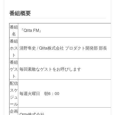
番組概要
番組
『Qiita FM』
名
番組
ホス
清野隼史 / Qiita株式会社 プロダクト開発部 部長
ト
番組
ゲス
毎回素敵なゲストをお呼びします
ト
配信
スケ
毎週火曜日 朝6：00
ジュ
ール
企画
Qiita株式会社