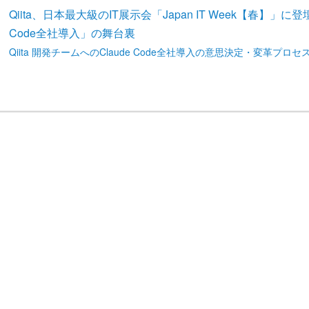
Qiita、日本最大級のIT展示会「Japan IT Week【春】」
Code全社導入」の舞台裏
Qiita 開発チームへのClaude Code全社導入の意思決定・変革プロセスを