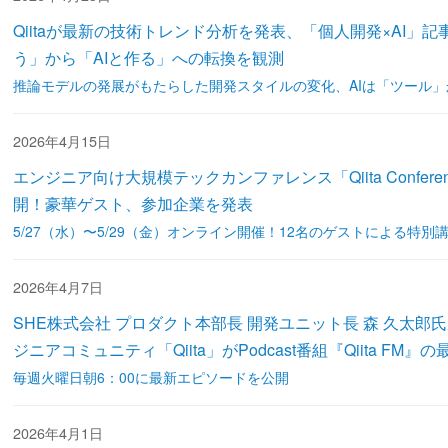
Qiitaが最新の技術トレンド分析を発表、「個人開発×AI」記事
う」から「AIと作る」への転換を観測
推論モデルの発展がもたらした開発スタイルの変化、AIは「ツール
2026年4月15日
エンジニア向け大規模テックカンファレンス「Qiita Confere
開！豪華ゲスト、参加企業を発表
5/27（水）〜5/29（金）オンライン開催！12名のゲストによる特別
2026年4月7日
SHE株式会社 プロダクト本部長 開発ユニット長 森 久太
ジニアコミュニティ「Qiita」がPodcast番組『Qiita FM
毎週火曜日朝6：00に最新エピソードを公開
2026年4月1日